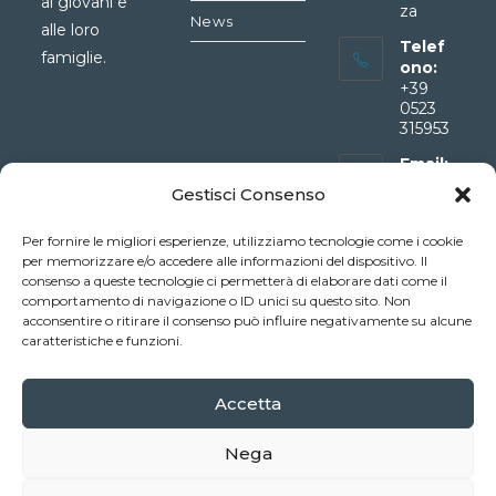
ai giovani e
za
News
alle loro
Telef
famiglie.
ono:
+39
0523
315953
Email:
info@a
Gestisci Consenso
rcopia
cenza.i
Per fornire le migliori esperienze, utilizziamo tecnologie come i cookie
Opens
t
per memorizzare e/o accedere alle informazioni del dispositivo. Il
in
consenso a queste tecnologie ci permetterà di elaborare dati come il
your
comportamento di navigazione o ID unici su questo sito. Non
application
Privacy Policy
acconsentire o ritirare il consenso può influire negativamente su alcune
|
Cookie Policy
caratteristiche e funzioni.
Accetta
Nega
HOME
GIOVANI
ADULTI
SERVIZI PER LE FAMIGLIE
ASSOCIAZIONI
ENTI PUBBLICI
NEWS