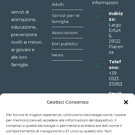
informazioni
Adulti
servizi di
Indiriz
Servizi per le
zo:
animazione,
famiglie
Largo
educazione,
Erfurt
Associazioni
prevenzione
6,
29122
rivolti ai minori,
Enti pubblici
Piacen
ai giovani e
za
News
alle loro
Telef
famiglie.
ono:
+39
0523
315953
Email:
info@a
Gestisci Consenso
rcopia
cenza.i
Per fornire le migliori esperienze, utilizziamo tecnologie come i cookie
Opens
t
per memorizzare e/o accedere alle informazioni del dispositivo. Il
in
consenso a queste tecnologie ci permetterà di elaborare dati come il
your
comportamento di navigazione o ID unici su questo sito. Non
application
Privacy Policy