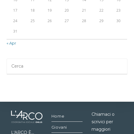
17
18
19
20
21
22
23
24
25
26
27
28
29
30
31
« Apr
Chiamaci o
Home
scrivici per
Giovani
maggiori
L'ARCO È...