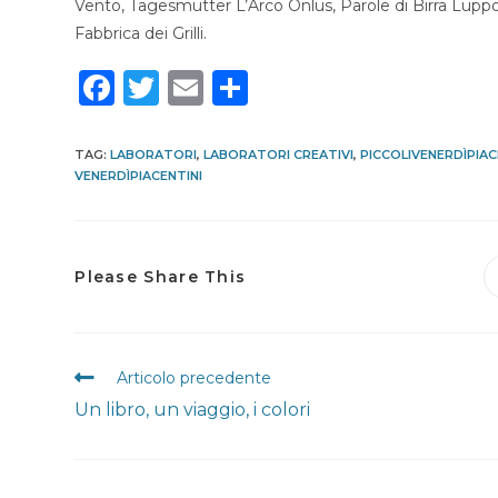
Vento, Tagesmutter L’Arco Onlus, Parole di Birra Luppole
Fabbrica dei Grilli.
F
T
E
C
a
w
m
o
c
it
ai
n
TAG
:
LABORATORI
,
LABORATORI CREATIVI
,
PICCOLIVENERDÌPIAC
VENERDÌPIACENTINI
e
te
l
di
b
r
vi
o
di
Share
Please Share This
o
this
k
content
Leggi
Articolo precedente
altri
Un libro, un viaggio, i colori
articoli