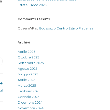
La
Estate L’Arco 2025
WEB
Commenti recenti
OceanWP
su
Ecospazio Centro Estivo Piacenza
Archivi
Aprile 2026
Ottobre 2025
pens
Settembre 2025
n
Agosto 2025
ew
Maggio 2025
indow
Aprile 2025
Marzo 2025
o!
Febbraio 2025
Gennaio 2025
Dicembre 2024
Novembre 2024