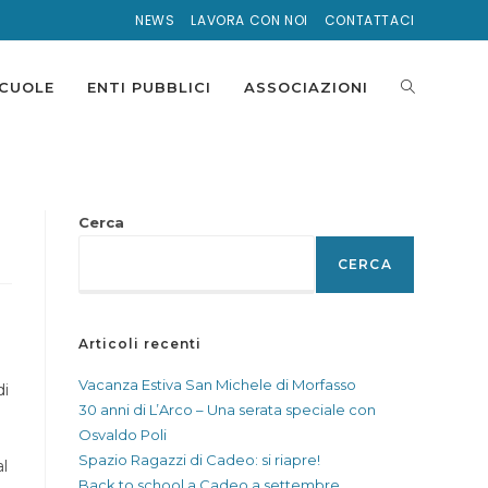
NEWS
LAVORA CON NOI
CONTATTACI
ATTIVA/DI
CUOLE
ENTI PUBBLICI
ASSOCIAZIONI
LA
Cerca
CERCA
RICERCA
Articoli recenti
SUL
Vacanza Estiva San Michele di Morfasso
di
30 anni di L’Arco – Una serata speciale con
Osvaldo Poli
SITO
Spazio Ragazzi di Cadeo: si riapre!
al
Back to school a Cadeo a settembre