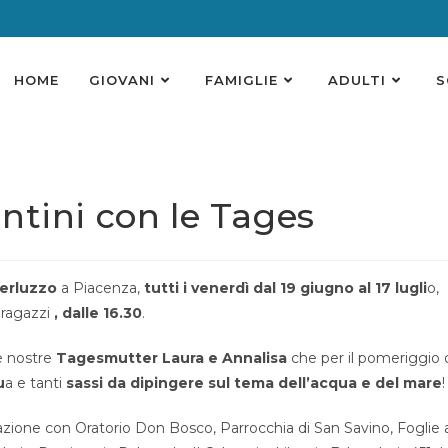
HOME
GIOVANI
FAMIGLIE
ADULTI
S
entini con le Tages
Merluzzo
a Piacenza,
tutti i venerdì dal 19 giugno al 17 lugli
o,
 ragazzi
, dalle 16.30
.
le nostre
Tagesmutter Laura e Annalisa
che per il pomeriggio 
u
a e tanti
sassi da dipingere sul tema dell’acqua e del mare
!
razione con Oratorio Don Bosco, Parrocchia di San Savino, Foglie 